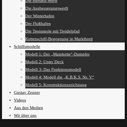
Die Herstell-Werft
Die Ausbesserungswerft
Der Winterhafen
Der Floßhafen
Die Trennmole mit Treidelpfad
Kettenschiff-Begegnung in Marktbreit
Schiffsmodelle
Modell 1: Der „Mainkette“-Dampfer
Modell 2: Unter Deck
Modell 3: Das Funktionsmodell
Modell 4: Modell die „K.B.K.S. Nr. V“
Modell 5: Konstruktionszeichnung
Gustav Zeuner
Videos
Aus den Medien
Wir über uns